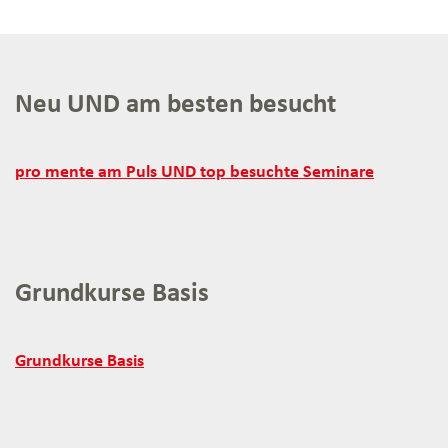
Neu UND am besten besucht
Neu
pro mente am Puls UND top besuchte Seminare
UND
am
besten
besucht:
Grundkurse Basis
Grundkurse
Grundkurse Basis
Basis: