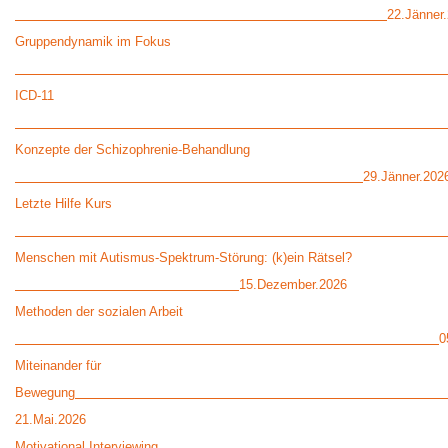
22.Jänner
Gruppendynamik im Fokus
ICD-11
Konzepte der Schizophrenie-Behandlung
29.Jänner.202
Letzte Hilfe Kurs
Menschen mit Autismus-Spektrum-Störung: (k)ein Rätsel?
15.Dezember.2026
Methoden der sozialen Arbeit
0
Miteinander für
Bewegung
21.Mai.2026
Motivational Interviewing