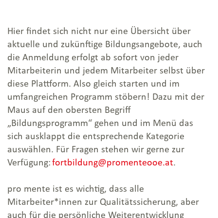
Leiter*innen-Fortbildungen
UNIQA Gruppenkrankenversicherung
Thementage: Ausschließlich
für pro mente OÖ-Mitarbeiter*innen
Hier findet sich nicht nur eine Übersicht über
Geschäftsfeld Sucht
aktuelle und zukünftige Bildungsangebote, auch
Thementage: Ausschließlich
die Anmeldung erfolgt ab sofort von jeder
Geschäftsfeld Arbeit
Mitarbeiterin und jedem Mitarbeiter selbst über
Fachtagungen
diese Plattform. Also gleich starten und im
umfangreichen Programm stöbern! Dazu mit der
Angebote aus dem Institut
Maus auf den obersten Begriff
Suchtprävention
„Bildungsprogramm“ gehen und im Menü das
sich ausklappt die entsprechende Kategorie
auswählen. Für Fragen stehen wir gerne zur
Verfügung:
fortbildung@promenteooe.at
.
pro mente ist es wichtig, dass alle
Mitarbeiter*innen zur Qualitätssicherung, aber
auch für die persönliche Weiterentwicklung