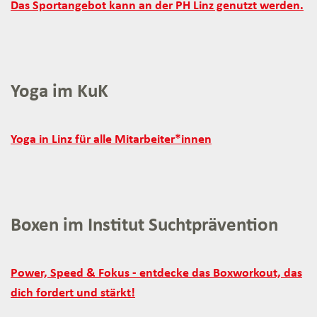
Freizeitsportverein
Das Sportangebot kann an der PH Linz genutzt werden.
Linz
und
weitere
Angebote
Yoga im KuK
der
Volkshochschulen:
Yoga
Yoga in Linz für alle Mitarbeiter*innen
im
KuK:
Boxen im Institut Suchtprävention
Boxen
Power, Speed & Fokus - entdecke das Boxworkout, das
im
dich fordert und stärkt!
Institut