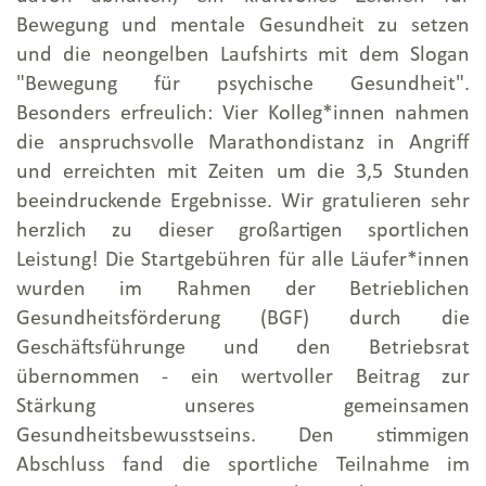
Leiter*innen-Fortbildungen
Bewegung und mentale Gesundheit zu setzen
Thementage: Ausschließlich
und die neongelben Laufshirts mit dem Slogan
Geschäftsfeld Sucht
"Bewegung für psychische Gesundheit".
Besonders erfreulich: Vier Kolleg*innen nahmen
Thementage: Ausschließlich
Geschäftsfeld Arbeit
die anspruchsvolle Marathondistanz in Angriff
und erreichten mit Zeiten um die 3,5 Stunden
Fachtagungen
beeindruckende Ergebnisse. Wir gratulieren sehr
Angebote aus dem Institut
herzlich zu dieser großartigen sportlichen
Suchtprävention
Leistung! Die Startgebühren für alle Läufer*innen
wurden im Rahmen der Betrieblichen
Gesundheitsförderung (BGF) durch die
Geschäftsführunge und den Betriebsrat
übernommen - ein wertvoller Beitrag zur
Stärkung unseres gemeinsamen
Gesundheitsbewusstseins. Den stimmigen
Abschluss fand die sportliche Teilnahme im