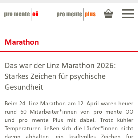
Zum
Waren
Inhalt
Grundkurse: Basis
Kontakt
Grundkurse: Aufbau
Informationen zu den
Veranstaltungen
Marathon
Seminare: Beratung, Begleitung und
Betreuung
Die Personalentwicklung stellt sich
vor
Seminare:
Das war der Linz Marathon 2026:
Persönlichkeitsentwicklung und
Starkes Zeichen für psychische
Gesundheitsförderung
Gesundheit
Seminare: Erste Hilfe für die Seele
Seminare: Büromanagement und
Beim 24. Linz Marathon am 12. April waren heuer
Organisation
rund 60 Mitarbeiter*innen von pro mente OÖ
Seminare: Vernetzung und
und pro mente Plus mit dabei. Trotz kühler
Austausch
Temperaturen ließen sich die Läufer*innen nicht
davon abhalten, ein kraftvolles Zeichen für