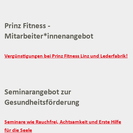
Suchtprävention:
Prinz Fitness -
Mitarbeiter*innenangebot
Prinz
Vergünstigungen bei Prinz Fitness Linz und Lederfabrik!
Fitness
-
Mitarbeiter*innenangebot:
Seminarangebot zur
Gesundheitsförderung
Seminarangebot
Seminare wie Rauchfrei, Achtsamkeit und Erste Hilfe
zur
für die Seele