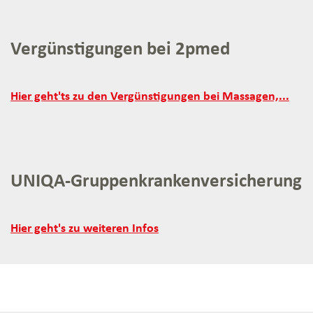
Vergünstigungen bei 2pmed
Vergünstigungen
Hier geht'ts zu den Vergünstigungen bei Massagen,...
bei
2pmed:
UNIQA-Gruppenkrankenversicherung
UNIQA-
Hier geht's zu weiteren Infos
Gruppenkrankenversicherung: