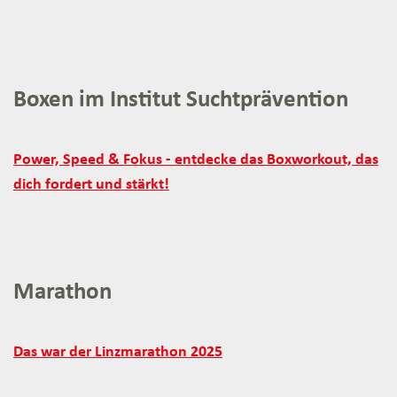
Gesundheitsförderung:
Boxen im Institut Suchtprävention
Boxen
Power, Speed & Fokus - entdecke das Boxworkout, das
im
dich fordert und stärkt!
Institut
Suchtprävention:
Marathon
Marathon:
Das war der Linzmarathon 2025